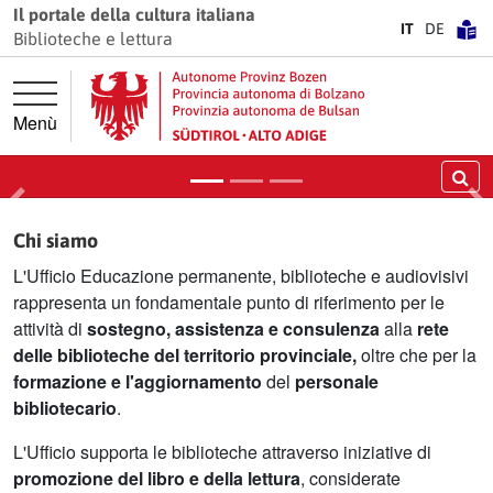
Vai direttamente alla navigazione principale
Vai al contenuto principale
Il portale della cultura italiana
IT
DE
Biblioteche e lettura
Biblioteche in Alto Adige
Spazi aperti a tutti, gratuiti e ricchi di storie,
idee e incontri. Vieni a scoprirle!
Menù
Scopri di più
Ce
Precedente
Pr
Chi siamo
L'Ufficio Educazione permanente, biblioteche e audiovisivi
rappresenta un fondamentale punto di riferimento per le
attività di
sostegno, assistenza e consulenza
alla
rete
delle biblioteche del territorio provinciale,
oltre che per la
formazione e l'aggiornamento
del
personale
bibliotecario
.
L'Ufficio supporta le biblioteche attraverso iniziative di
promozione del libro e della lettura
, considerate