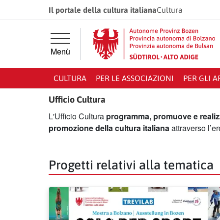
Vai direttamente alla navigazione principale
Vai al contenuto principale
Il portale della cultura italiana
Cultura
Menù
CULTURA
PER LE ASSOCIAZIONI
PER GLI A
Ufficio Cultura
L'Ufficio Cultura
programma, promuove e realizza
promozione della cultura
italiana
attraverso l’
Progetti relativi alla tematica